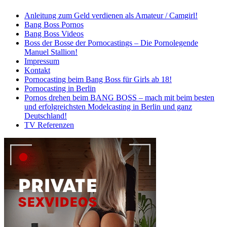
Anleitung zum Geld verdienen als Amateur / Camgirl!
Bang Boss Pornos
Bang Boss Videos
Boss der Bosse der Pornocastings – Die Pornolegende
Manuel Stallion!
Impressum
Kontakt
Pornocasting beim Bang Boss für Girls ab 18!
Pornocasting in Berlin
Pornos drehen beim BANG BOSS – mach mit beim besten
und erfolgreichsten Modelcasting in Berlin und ganz
Deutschland!
TV Referenzen