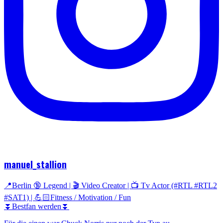
manuel_stallion
📍Berlin 🔞 Legend | 🎬 Video Creator | 📺 Tv Actor (#RTL #RTL2
#SAT1) | 💪🏻Fitness / Motivation / Fun
⏬Bestfan werden⏬