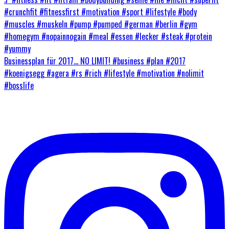
#crunchfit #fitnessfirst #motivation #sport #lifestyle #body
#muscles #muskeln #pump #pumped #german #berlin #gym
#homegym #nopainnogain #meal #essen #lecker #steak #protein
#yummy
Businessplan für 2017… NO LIMIT! #business #plan #2017
#koenigsegg #agera #rs #rich #lifestyle #motivation #nolimit
#bosslife