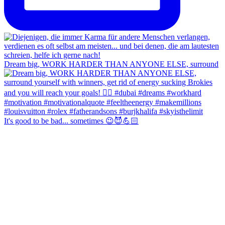
Dream big, WORK HARDER THAN ANYONE ELSE, surround
It's good to be bad... sometimes 😉😈💪🏻