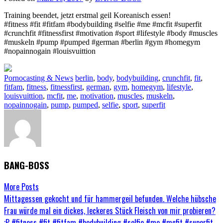
Training beendet, jetzt erstmal geil Koreanisch essen!
#fitness #fit #fitfam #bodybuilding #selfie #me #mcfit #superfit
#crunchfit #fitnessfirst #motivation #sport #lifestyle #body #muscles
#muskeln #pump #pumped #german #berlin #gym #homegym
#nopainnogain #louisvuittion
Pornocasting & News
berlin
,
body
,
bodybuilding
,
crunchfit
,
fit
,
fitfam
,
fitness
,
fitnessfirst
,
german
,
gym
,
homegym
,
lifestyle
,
louisvuittion
,
mcfit
,
me
,
motivation
,
muscles
,
muskeln
,
nopainnogain
,
pump
,
pumped
,
selfie
,
sport
,
superfit
BANG-BOSS
More Posts
Post
Mittagessen gekocht und für hammergeil befunden. Welche hübsche
Frau würde mal ein dickes, leckeres Stück Fleisch von mir probieren?
navigation
;P #fitness #fit #fitfam #bodybuilding #selfie #me #mcfit #superfit