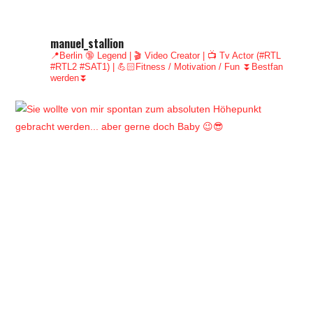
manuel_stallion
📍Berlin 🔞 Legend | 🎬 Video Creator | 📺 Tv Actor (#RTL
#RTL2 #SAT1) | 💪🏻Fitness / Motivation / Fun
⏬Bestfan
werden⏬