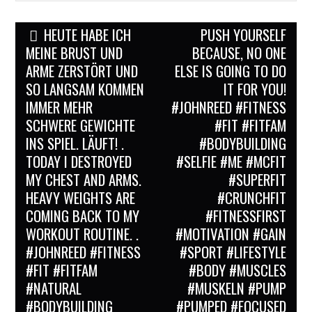
Post
HEUTE HABE ICH
PUSH YOURSELF
navigation
MEINE BRUST UND
BECAUSE, NO ONE
ARME ZERSTÖRT UND
ELSE IS GOING TO DO
SO LANGSAM KOMMEN
IT FOR YOU!
IMMER MEHR
#JOHNREED #FITNESS
SCHWERE GEWICHTE
#FIT #FITFAM
INS SPIEL. LÄUFT! .
#BODYBUILDING
TODAY I DESTROYED
#SELFIE #ME #MCFIT
MY CHEST AND ARMS.
#SUPERFIT
HEAVY WEIGHTS ARE
#CRUNCHFIT
COMING BACK TO MY
#FITNESSFIRST
WORKOUT ROUTINE. .
#MOTIVATION #GAIN
#JOHNREED #FITNESS
#SPORT #LIFESTYLE
#FIT #FITFAM
#BODY #MUSCLES
#NATURAL
#MUSKELN #PUMP
#BODYBUILDING
#PUMPED #FOCUSED