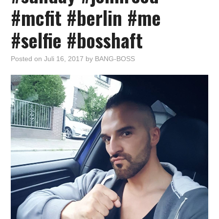
#mcfit #berlin #me
#selfie #bosshaft
Posted on
Juli 16, 2017
by
BANG-BOSS