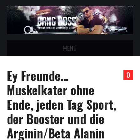
MENU
STARTSEITE
Ey Freunde…
0
BESTFAN VOM BOSS WERDEN!
Muskelkater ohne
BANG BOSS VIDEOS
Ende, jeden Tag Sport,
CASTING FÜR GIRLS
der Booster und die
TELEGRAM GRUPPE!
Arginin/Beta Alanin