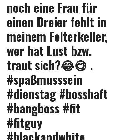
noch eine Frau für
KONTAKT
einen Dreier fehlt in
meinem Folterkeller,
wer hat Lust bzw.
traut sich?😂😋 .
#spaßmusssein
#dienstag #bosshaft
#bangboss #fit
#fitguy
#blackandwhite