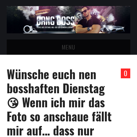
MENU
STARTSEITE
Wünsche euch nen
0
BESTFAN VOM BOSS WERDEN!
bosshaften Dienstag
BANG BOSS VIDEOS
😘 Wenn ich mir das
CASTING FÜR GIRLS
Foto so anschaue fällt
TELEGRAM GRUPPE!
mir auf… dass nur