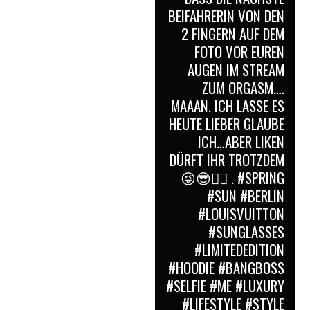
BEIFAHRERIN VON DEN
2 FINGERN AUF DEM
FOTO VOR EUREN
AUGEN IM STREAM
ZUM ORGASM….
MAAAN. ICH LASSE ES
HEUTE LIEBER GLAUBE
ICH…ABER LIKEN
DÜRFT IHR TROTZDEM
😜😎👍🏻 . #SPRING
#SUN #BERLIN
#LOUISVUITTON
#SUNGLASSES
#LIMITEDEDITION
#HOODIE #BANGBOSS
#SELFIE #ME #LUXURY
#LIFESTYLE #STYLE