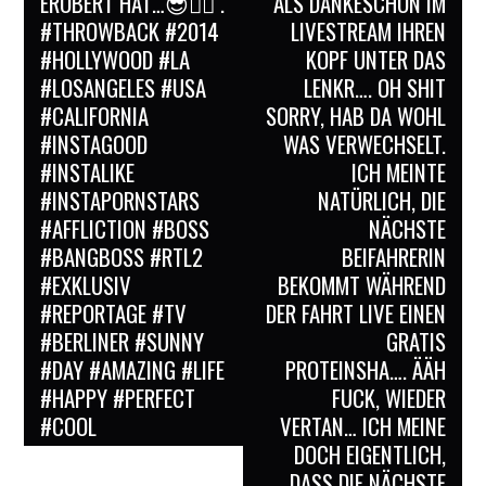
EROBERT HAT…😎✌🏻 .
ALS DANKESCHÖN IM
#THROWBACK #2014
LIVESTREAM IHREN
#HOLLYWOOD #LA
KOPF UNTER DAS
#LOSANGELES #USA
LENKR…. OH SHIT
#CALIFORNIA
SORRY, HAB DA WOHL
#INSTAGOOD
WAS VERWECHSELT.
#INSTALIKE
ICH MEINTE
#INSTAPORNSTARS
NATÜRLICH, DIE
#AFFLICTION #BOSS
NÄCHSTE
#BANGBOSS #RTL2
BEIFAHRERIN
#EXKLUSIV
BEKOMMT WÄHREND
#REPORTAGE #TV
DER FAHRT LIVE EINEN
#BERLINER #SUNNY
GRATIS
#DAY #AMAZING #LIFE
PROTEINSHA…. ÄÄH
#HAPPY #PERFECT
FUCK, WIEDER
#COOL
VERTAN… ICH MEINE
DOCH EIGENTLICH,
DASS DIE NÄCHSTE