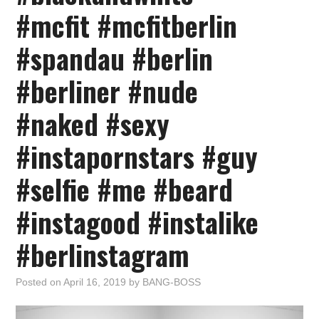
#mcfit #mcfitberlin
#spandau #berlin
#berliner #nude
#naked #sexy
#instapornstars #guy
#selfie #me #beard
#instagood #instalike
#berlinstagram
Posted on
April 16, 2019
by
BANG-BOSS