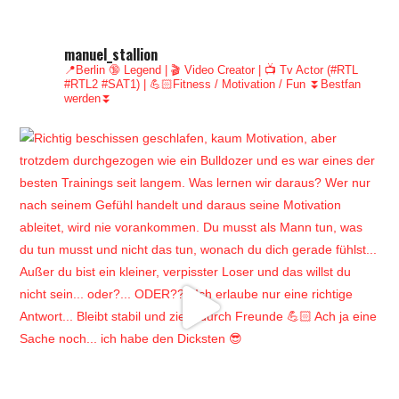
manuel_stallion
📍Berlin 🔞 Legend | 🎬 Video Creator | 📺 Tv Actor (#RTL
#RTL2 #SAT1) | 💪🏻Fitness / Motivation / Fun
⏬Bestfan
werden⏬