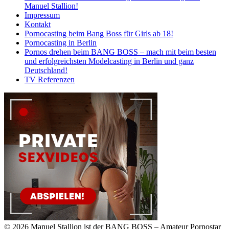
Manuel Stallion!
Impressum
Kontakt
Pornocasting beim Bang Boss für Girls ab 18!
Pornocasting in Berlin
Pornos drehen beim BANG BOSS – mach mit beim besten
und erfolgreichsten Modelcasting in Berlin und ganz
Deutschland!
TV Referenzen
© 2026 Manuel Stallion ist der BANG BOSS – Amateur Pornostar