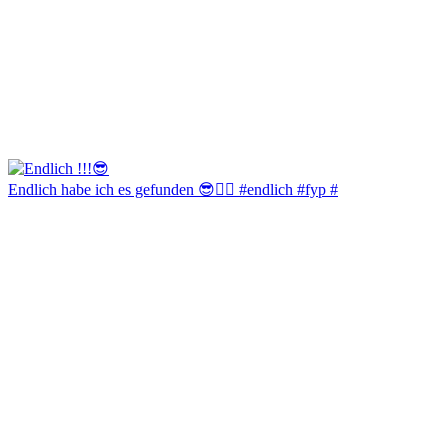
Endlich habe ich es gefunden 😎✌🏻 #endlich #fyp #