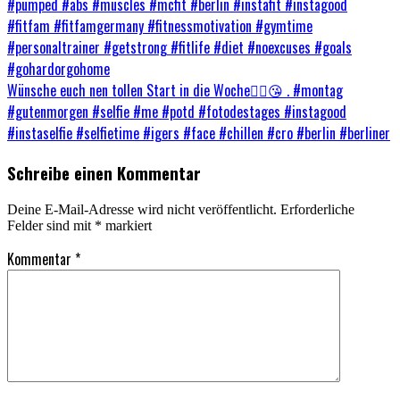
#pumped #abs #muscles #mcfit #berlin #instafit #instagood
#fitfam #fitfamgermany #fitnessmotivation #gymtime
#personaltrainer #getstrong #fitlife #diet #noexcuses #goals
#gohardorgohome
Wünsche euch nen tollen Start in die Woche✌🏻😘 . #montag
#gutenmorgen #selfie #me #potd #fotodestages #instagood
#instaselfie #selfietime #igers #face #chillen #cro #berlin #berliner
Schreibe einen Kommentar
Deine E-Mail-Adresse wird nicht veröffentlicht.
Erforderliche
Felder sind mit
*
markiert
Kommentar
*