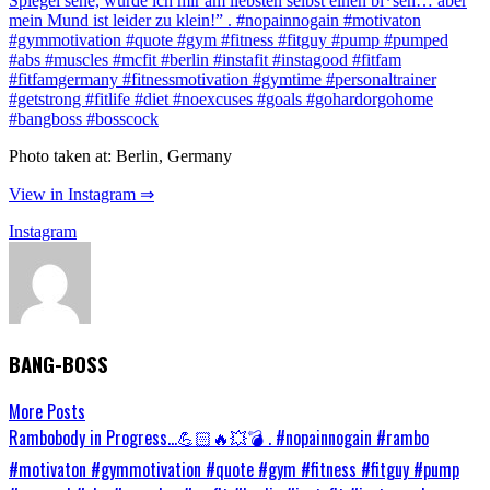
Photo taken at: Berlin, Germany
View in Instagram ⇒
Instagram
BANG-BOSS
More Posts
Post
Rambobody in Progress…💪🏻🔥💥💣 . #nopainnogain #rambo
#motivaton #gymmotivation #quote #gym #fitness #fitguy #pump
navigation