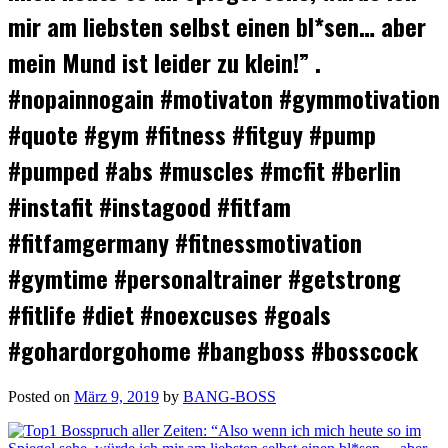
mir am liebsten selbst einen bl*sen… aber
mein Mund ist leider zu klein!” .
#nopainnogain #motivaton #gymmotivation
#quote #gym #fitness #fitguy #pump
#pumped #abs #muscles #mcfit #berlin
#instafit #instagood #fitfam
#fitfamgermany #fitnessmotivation
#gymtime #personaltrainer #getstrong
#fitlife #diet #noexcuses #goals
#gohardorgohome #bangboss #bosscock
Posted on
März 9, 2019
by
BANG-BOSS