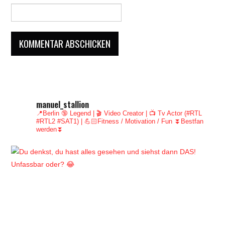
manuel_stallion
📍Berlin 🔞 Legend | 🎬 Video Creator | 📺 Tv Actor (#RTL
#RTL2 #SAT1) | 💪🏻Fitness / Motivation / Fun
⏬Bestfan
werden⏬