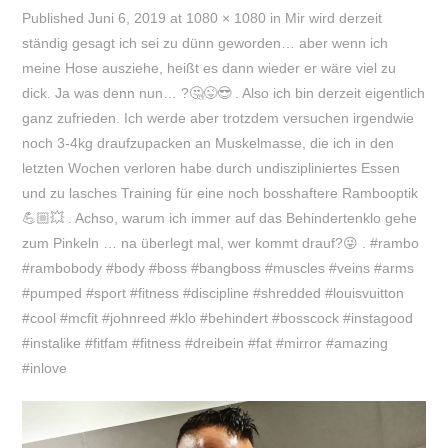
Published
Juni 6, 2019
at
1080 × 1080
in
Mir wird derzeit
ständig gesagt ich sei zu dünn geworden… aber wenn ich
meine Hose ausziehe, heißt es dann wieder er wäre viel zu
dick. Ja was denn nun… ?🤔😜😎 . Also ich bin derzeit eigentlich
ganz zufrieden. Ich werde aber trotzdem versuchen irgendwie
noch 3-4kg draufzupacken an Muskelmasse, die ich in den
letzten Wochen verloren habe durch undiszipliniertes Essen
und zu lasches Training für eine noch bosshaftere Rambooptik
💪🏼💥 . Achso, warum ich immer auf das Behindertenklo gehe
zum Pinkeln … na überlegt mal, wer kommt drauf?😜 . #rambo
#rambobody #body #boss #bangboss #muscles #veins #arms
#pumped #sport #fitness #discipline #shredded #louisvuitton
#cool #mcfit #johnreed #klo #behindert #bosscock #instagood
#instalike #fitfam #fitness #dreibein #fat #mirror #amazing
#inlove