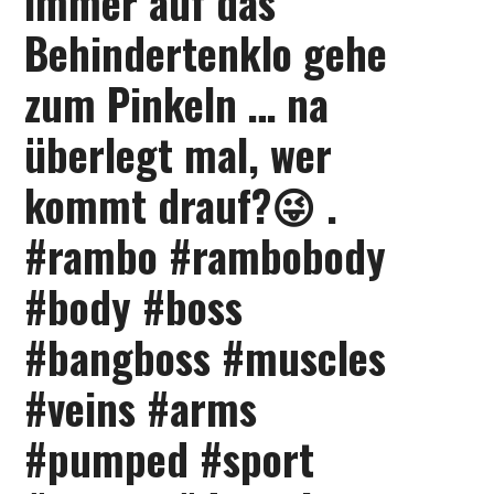
immer auf das
Behindertenklo gehe
zum Pinkeln … na
überlegt mal, wer
kommt drauf?😜 .
#rambo #rambobody
#body #boss
#bangboss #muscles
#veins #arms
#pumped #sport