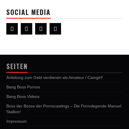
SOCIAL MEDIA
SEITEN
Anleitung zum Geld verdienen als Amateur / Camgirl!
Bang Boss Pornos
Bang Boss Videos
Boss der Bosse der Pornocastings – Die Pornolegende Manuel
Stallion!
Impressum