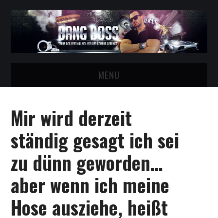
MENU
STARTSEITE
Mir wird derzeit
BESTFAN VOM BOSS WERDEN!
ständig gesagt ich sei
BANG BOSS VIDEOS
zu dünn geworden…
CASTING FÜR GIRLS
aber wenn ich meine
TELEGRAM GRUPPE!
Hose ausziehe, heißt