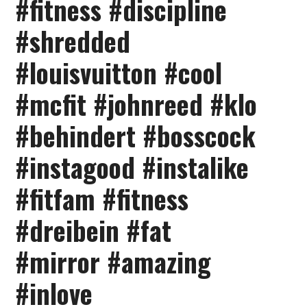
#fitness #discipline
#shredded
#louisvuitton #cool
#mcfit #johnreed #klo
#behindert #bosscock
#instagood #instalike
#fitfam #fitness
#dreibein #fat
#mirror #amazing
#inlove