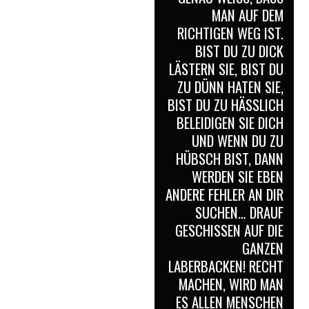
AN AUF DEM R
ICHTIGEN WEG IST. B
IST DU ZU DICK L
ÄSTERN SIE, BIST DU Z
U DÜNN HATEN SIE, B
IST DU ZU HÄSSLICH B
ELEIDIGEN SIE DICH U
ND WENN DU ZU H
ÜBSCH BIST, DANN W
ERDEN SIE EBEN A
NDERE FEHLER AN DIR S
UCHEN… DRAUF G
ESCHISSEN AUF DIE G
ANZEN L
ABERBACKEN! RECHT M
ACHEN, WIRD MAN E
S ALLEN MENSCHEN E