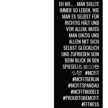
H NIE… . MAN SOLLTE I
MMER SO LEBEN, WIE M
AN ES SELBST FÜR R
ICHTIG HÄLT UND V
OR ALLEM, MUSS M
AN EINZIG UND A
LLEIN MIT SICH S
ELBST GLÜCKLICH U
ND ZUFRIEDEN SEIN B
EIM BLICK IN DEN S
PIEGEL!💪🏼✌🏻😎
😈 . #MCFIT #
MCFITBERLIN #
MCFITSPANDAU #
MCFITMODELS #
PROUDTOBEMCFIT #
FITNESS #