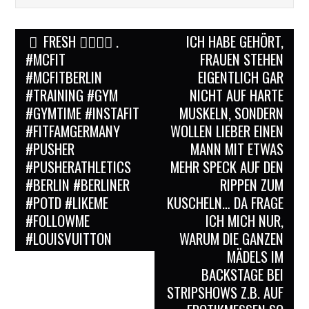
Post
FRESH ✌🏻💪🏼 .
ICH HABE GEHÖRT,
navigation
#MCFIT
FRAUEN STEHEN
#MCFITBERLIN
EIGENTLICH GAR
#TRAINING #GYM
NICHT AUF HARTE
#GYMTIME #INSTAFIT
MUSKELN, SONDERN
#FITFAMGERMANY
WOLLEN LIEBER EINEN
#PUSHER
MANN MIT ETWAS
#PUSHERATHLETICS
MEHR SPECK AUF DEN
#BERLIN #BERLINER
RIPPEN ZUM
#POTD #LIKEME
KUSCHELN… DA FRAGE
#FOLLOWME
ICH MICH NUR,
#LOUISVUITTON
WARUM DIE GANZEN
MÄDELS IM
BACKSTAGE BEI
STRIPSHOWS Z.B. AUF