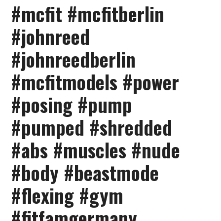
#mcfit #mcfitberlin
#johnreed
#johnreedberlin
#mcfitmodels #power
#posing #pump
#pumped #shredded
#abs #muscles #nude
#body #beastmode
#flexing #gym
#fitfamgermany