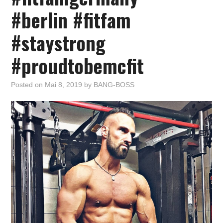
#berlin #fitfam
#staystrong
#proudtobemcfit
Posted on
Mai 8, 2019
by
BANG-BOSS