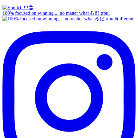
100% focused on winning ... no matter what 💪🏻 #bui