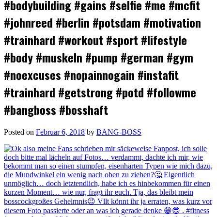
#bodybuilding #gains #selfie #me #mcfit
#johnreed #berlin #potsdam #motivation
#trainhard #workout #sport #lifestyle
#body #muskeln #pump #german #gym
#noexcuses #nopainnogain #instafit
#trainhard #getstrong #potd #followme
#bangboss #bosshaft
Posted on
Februar 6, 2018
by
BANG-BOSS