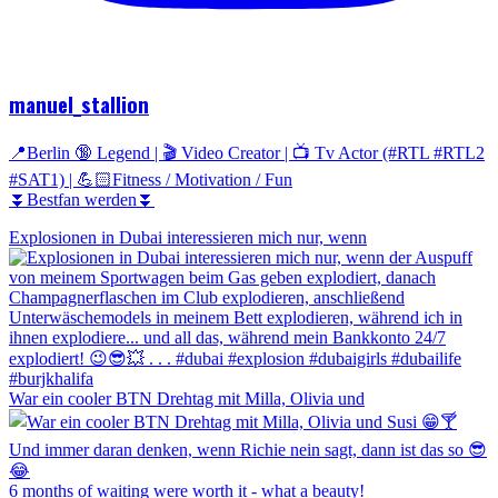
manuel_stallion
📍Berlin 🔞 Legend | 🎬 Video Creator | 📺 Tv Actor (#RTL #RTL2
#SAT1) | 💪🏻Fitness / Motivation / Fun
⏬Bestfan werden⏬
Explosionen in Dubai interessieren mich nur, wenn
War ein cooler BTN Drehtag mit Milla, Olivia und
6 months of waiting were worth it - what a beauty!